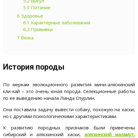
5.2
Выгул
5.3
Питание
6
Здоровье
6.1
Характерные заболевания
6.2
Прививки
7
Вязка
История породы
По меркам эволюционного развития мини-аляскинский
кли-кай – это очень юная порода. Селекционные работы
по ее выведению начала Линда Спурлин.
Она поставила задачу вывести собаку, похожую на хаски,
но с другими психологическими характеристиками.
К развитию породных признаков были привечены
сибирский и аляскинский хаски,
аляскинский маламут
,