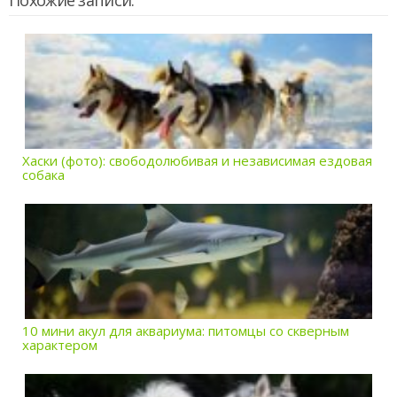
Хаски (фото): свободолюбивая и независимая ездовая
собака
10 мини акул для аквариума: питомцы со скверным
характером