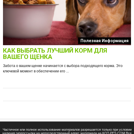
к
Полезная Информация
КАК ВЫБРАТЬ ЛУЧШИЙ КОРМ ДЛЯ
О
ВАШЕГО ЩЕНКА
Забота о вашем щенке начинается с выбора подходящего корма. Это
ключевой момент в обеспечении его ...
е
Ф
п
Частичное или полное использование материалов разрешается только при условии
наличия гиперссылки на непосредственный адрес материала на KOT-PES.COM Все