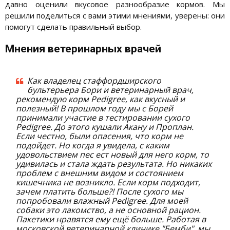
давно оценили вкусовое разнообразие кормов. Мы
решили поделиться с вами этими мнениями, уверены: они
помогут сделать правильный выбор.
Мнения ветеринарных врачей
Как владелец стаффордширского
бультерьера Бори и ветеринарный врач,
рекомендую корм Pedigree, как вкусный и
полезный! В прошлом году мы с Борей
принимали участие в тестировании сухого
Pedigree. До этого кушали Акану и Проплан.
Если честно, были опасения, что корм не
подойдет. Но когда я увидела, с каким
удовольствием пес ест новый для него корм, то
удивилась и стала ждать результата. Но никаких
проблем с внешним видом и состоянием
кишечника не возникло. Если корм подходит,
зачем платить больше?! После сухого мы
попробовали влажный Pedigree. Для моей
собаки это лакомство, а не основной рацион.
Пакетики нравятся ему ещё больше. Работая в
московской ветеринарной клинике "Бемби", мы