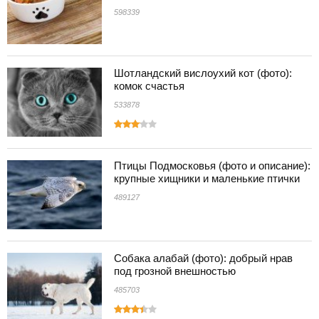
598339
Шотландский вислоухий кот (фото):
комок счастья
533878
Птицы Подмосковья (фото и описание):
крупные хищники и маленькие птички
489127
Собака алабай (фото): добрый нрав
под грозной внешностью
485703