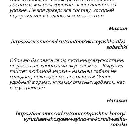
лоснится, мышцы крепкие, выносливость на
уровне. Не зря доверился составу, который
подкупил меня балансом компонентов.
Михаил
https://irecommend.ru/content/vkusnyashka-dlya-
sobachki
Обожаю баловать свою питомицу вкусностями,
но учесть ее капризный вкус сложно… Выручил
паштет любимой марки – наконец собака не
голодает, пока ждёт меня с работы! Очень
удобный формат, никаких опасных добавок, нас
всё устраивает.
Наталия
https://irecommend.ru/content/pashtet-kotoryi-
vyruchaet-khozyaev-i-sytno-na-kormit-vashu-
sobaku