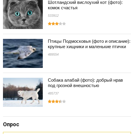
Шотландский вислоухий кот (фото):
комок счастья
533912
Птицы Подмосковья (фото и описание):
крупные хищники и маленькие птички
489554
Собака алабай (фото): добрый нрав
под грозной внешностью
485737
Опрос