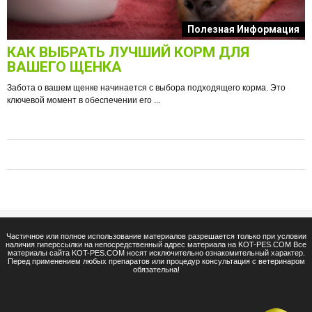
к
Полезная Информация
КАК ВЫБРАТЬ ЛУЧШИЙ КОРМ ДЛЯ
О
ВАШЕГО ЩЕНКА
Забота о вашем щенке начинается с выбора подходящего корма. Это
ключевой момент в обеспечении его ...
е
Ф
п
Частичное или полное использование материалов разрешается только при условии
наличия гиперссылки на непосредственный адрес материала на KOT-PES.COM Все
материалы сайта KOT-PES.COM носят исключительно ознакомительный характер.
Перед применением любых препаратов или процедур консультация с ветеринаром
обязательна!