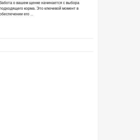
РАЗВЕИВАЕМ 
Забота о вашем щенке начинается с выбора
С DREAMIES
подходящего корма. Это ключевой момент в
обеспечении его ...
Фраза «лакомство для жи
людей ассоциируется в п
приручением и ...