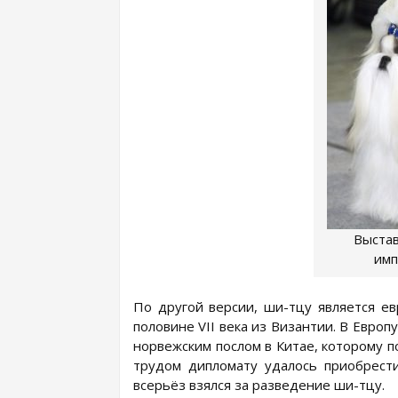
Выста
имп
По другой версии, ши-тцу является ев
половине VII века из Византии. В Европ
норвежским послом в Китае, которому п
трудом дипломату удалось приобрес
всерьёз взялся за разведение ши-тцу.