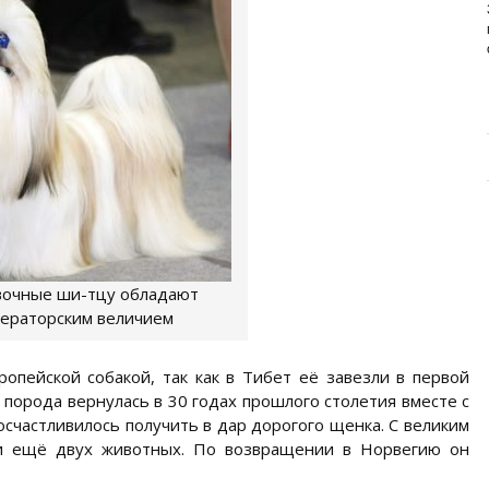
ИЗУЧАЕМ СОСТАВ НОВОГО
ПРЕМИУМ-БРЕНДА
Основа здоровья и долголетия собаки – правильное
и сбалансированное питание. Главная задача ...
вочные ши-тцу обладают
ераторским величием
ропейской собакой, так как в Тибет её завезли в первой
у порода вернулась в 30 годах прошлого столетия вместе с
осчастливилось получить в дар дорогого щенка. С великим
ти ещё двух животных. По возвращении в Норвегию он