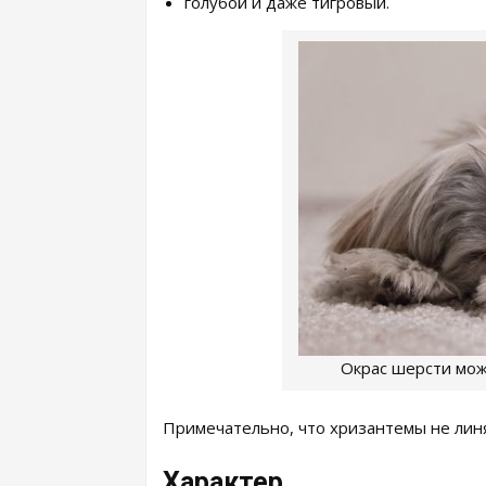
голубой и даже тигровый.
Окрас шерсти мож
Примечательно, что хризантемы не линя
Характер