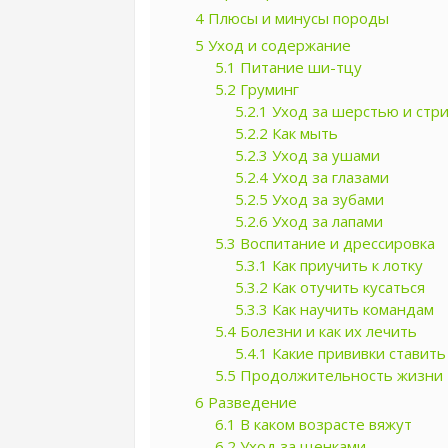
4
Плюсы и минусы породы
5
Уход и содержание
5.1
Питание ши-тцу
5.2
Груминг
5.2.1
Уход за шерстью и стр
5.2.2
Как мыть
5.2.3
Уход за ушами
5.2.4
Уход за глазами
5.2.5
Уход за зубами
5.2.6
Уход за лапами
5.3
Воспитание и дрессировка
5.3.1
Как приучить к лотку
5.3.2
Как отучить кусаться
5.3.3
Как научить командам
5.4
Болезни и как их лечить
5.4.1
Какие прививки ставить
5.5
Продолжительность жизни
6
Разведение
6.1
В каком возрасте вяжут
6.2
Уход за щенками