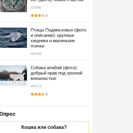
533890
Птицы Подмосковья (фото
и описание): крупные
хищники и маленькие
птички
489198
Собака алабай (фото):
добрый нрав под грозной
внешностью
485714
Опрос
Кошка или собака?