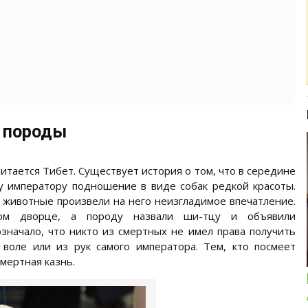
 породы
итается Тибет. Существует история о том, что в середине
му императору подношение в виде собак редкой красоты.
животные произвели на него неизгладимое впечатление.
ком дворце, а породу назвали ши-тцу и объявили
значало, что никто из смертных не имел права получить
 воле или из рук самого императора. Тем, кто посмеет
Интересные подборки про кошек и
собак
мертная казнь.
ОБЗОР ПОЛНОРАЦИОННОГО
КОРМА ДЛЯ СОБАК NUTRO: