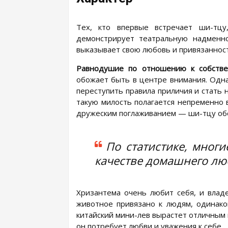
Тех, кто впервые встречает ши-тцу
демонстрирует театральную надменно
выказывает свою любовь и привязанност
Равнодушие по отношению к собстве
обожает быть в центре внимания. Одна
переступить правила приличия и стать н
такую милость полагается непременно 
дружеским поглаживанием — ши-тцу обо
По статистике, мног
качестве домашнего лю
Хризантема очень любит себя, и влад
животное привязано к людям, одинако
китайский мини-лев вырастет отличным
он потребует любви и уважения к себе.