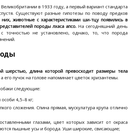
Великобритании в 1933 году, а первый вариант стандарта
спустя. Существуют разные гипотезы по поводу предков
 них, животные с характеристиками ши-тцу появились в
редставителей породы лхаса апсо.
На сегодняшний день
 с точностью не установлено, однако, то, что порода
мнений.
роды
й шерстью, длина которой превосходит размеры тела
 его пучок на голове напоминает цветок хризантемы.
собаки следующие:
 особи 4,5–8 кг;
кого сложения. Спина прямая, мускулатура крупа отлично
оставленными глазами, цвет которых зависит от окраса
яются пышные усы и борода. Уши широкие, свисающие;