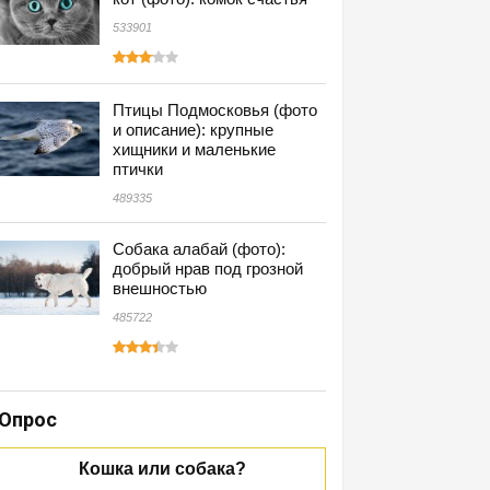
533901
Птицы Подмосковья (фото
и описание): крупные
хищники и маленькие
птички
489335
Собака алабай (фото):
добрый нрав под грозной
внешностью
485722
Опрос
Кошка или собака?