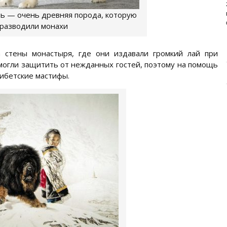
ИЗУЧАЕМ СОСТАВ НОВОГО
ПРЕМИУМ-БРЕНДА
ль — очень древняя порода, которую
разводили монахи
Основа здоровья и долголетия собаки – правильное
и сбалансированное питание. Главная задача ...
 стены монастыря, где они издавали громкий лай при
 могли защитить от нежданных гостей, поэтому на помощь
тибетские мастифы.