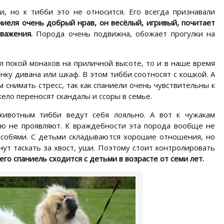
, но к тибби это не относится. Его всегда признавали
ниеля очень добрый нрав, он весёлый, игривый, почитает
уважения.
Порода очень подвижна, обожает прогулки на
л покой монахов на приличной высоте, то и в наше время
нку дивана или шкаф. В этом тибби соотносят с кошкой. А
 снимать стресс, так как спаниели очень чувствительны к
ело переносят скандалы и ссоры в семье.
вотным тибби ведут себя лояльно. А вот к чужакам
ию не проявляют. К враждебности эта порода вообще не
 особями. С детьми складываются хорошие отношения, но
нут таскать за хвост, уши. Поэтому стоит контролировать
его спаниель сходится с детьми в возрасте от семи лет.