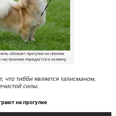
иель обожает прогулки на свежем
е настроение передастся и хозяину
т, что тибби является талисманом,
ечистой силы.
грают на прогулке