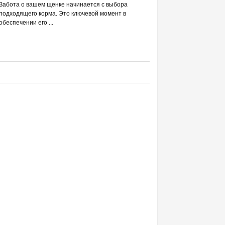
РАЗВЕИВАЕМ 
Забота о вашем щенке начинается с выбора
С DREAMIES
подходящего корма. Это ключевой момент в
обеспечении его ...
Фраза «лакомство для жи
людей ассоциируется в п
приручением и ...