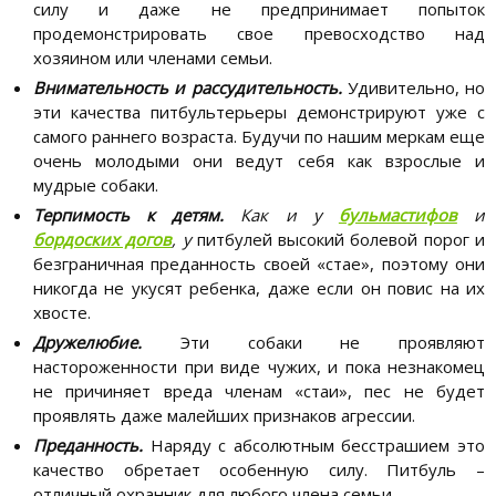
силу и даже не предпринимает попыток
продемонстрировать свое превосходство над
хозяином или членами семьи.
Внимательность и рассудительность.
Удивительно, но
эти качества питбультерьеры демонстрируют уже с
самого раннего возраста. Будучи по нашим меркам еще
очень молодыми они ведут себя как взрослые и
мудрые собаки.
Терпимость к детям.
Как и у
бульмастифов
и
бордоских догов
, у
питбулей высокий болевой порог и
безграничная преданность своей «стае», поэтому они
никогда не укусят ребенка, даже если он повис на их
хвосте.
Дружелюбие.
Эти собаки не проявляют
настороженности при виде чужих, и пока незнакомец
не причиняет вреда членам «стаи», пес не будет
проявлять даже малейших признаков агрессии.
Преданность.
Наряду с абсолютным бесстрашием это
качество обретает особенную силу. Питбуль –
отличный охранник для любого члена семьи.