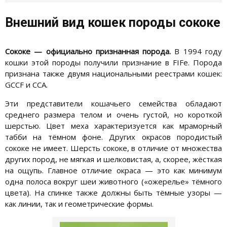
Внешний вид кошек породы сококе
Сококе — официально признанная порода.
В 1994 году
кошки этой породы получили признание в FIFе. Порода
признана также двумя национальными реестрами кошек:
GCCF и CCA.
Эти представители кошачьего семейства обладают
среднего размера телом и очень густой, но короткой
шерстью. Цвет меха характеризуется как мраморный
табби на тёмном фоне. Других окрасов породистый
сококе не имеет. Шерсть сококе, в отличие от множества
других пород, не мягкая и шелковистая, а, скорее, жёсткая
на ощупь. Главное отличие окраса — это как минимум
одна полоса вокруг шеи животного («ожерелье» тёмного
цвета). На спинке также должны быть тёмные узоры —
как линии, так и геометрические формы.