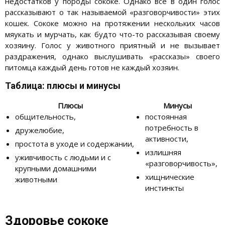
недостатков у породы сококе. Однако все в один голос
рассказывают о так называемой «разговорчивости» этих
кошек. Сококе можно на протяжении нескольких часов
мяукать и мурчать, как будто что-то рассказывая своему
хозяину. Голос у животного приятный и не вызывает
раздражения, однако выслушивать «рассказы» своего
питомца каждый день готов не каждый хозяин.
Таблица: плюсы и минусы
Плюсы
Минусы
общительность,
постоянная
потребность в
дружелюбие,
активности,
простота в уходе и содержании,
излишняя
уживчивость с людьми и с
«разговорчивость»,
крупными домашними
хищнические
животными
инстинкты
Здоровье сококе