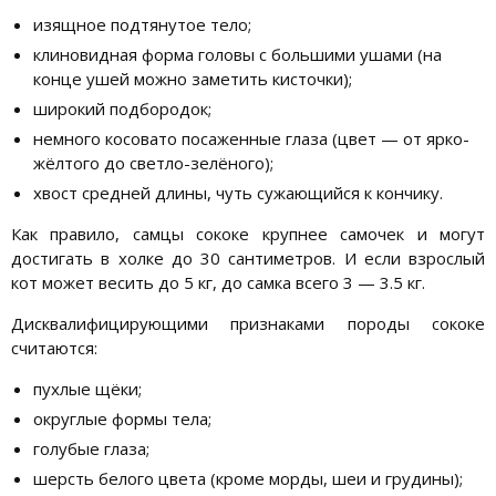
изящное подтянутое тело;
клиновидная форма головы с большими ушами (на
конце ушей можно заметить кисточки);
широкий подбородок;
немного косовато посаженные глаза (цвет — от ярко-
жёлтого до светло-зелёного);
хвост средней длины, чуть сужающийся к кончику.
Как правило, самцы сококе крупнее самочек и могут
достигать в холке до 30 сантиметров. И если взрослый
кот может весить до 5 кг, до самка всего 3 — 3.5 кг.
Дисквалифицирующими признаками породы сококе
считаются:
пухлые щёки;
округлые формы тела;
голубые глаза;
шерсть белого цвета (кроме морды, шеи и грудины);