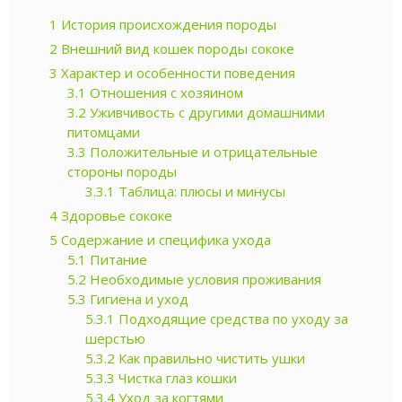
1
История происхождения породы
2
Внешний вид кошек породы сококе
3
Характер и особенности поведения
3.1
Отношения с хозяином
3.2
Уживчивость с другими домашними
питомцами
3.3
Положительные и отрицательные
стороны породы
3.3.1
Таблица: плюсы и минусы
4
Здоровье сококе
5
Содержание и специфика ухода
5.1
Питание
5.2
Необходимые условия проживания
5.3
Гигиена и уход
5.3.1
Подходящие средства по уходу за
шерстью
5.3.2
Как правильно чистить ушки
5.3.3
Чистка глаз кошки
5.3.4
Уход за когтями